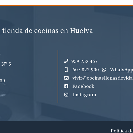
 tienda de cocinas en Huelva
959 252 467
 Nº 5
607 822 900
WhatsAp
vivir@cocinasllenasdevid
:30
Facebook
Instagram
Política d