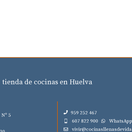
 tienda de cocinas en Huelva
959 252 467
 Nº 5
607 822 900
WhatsAp
vivir@cocinasllenasdevid
:30