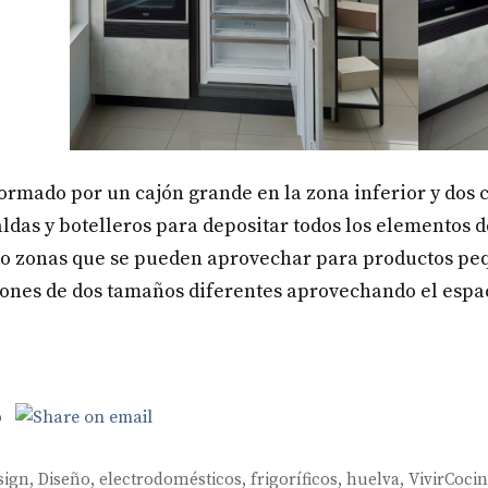
á formado por un cajón grande en la zona inferior y dos
ldas y botelleros para depositar todos los elementos 
ro zonas que se pueden aprovechar para productos pequ
ajones de dos tamaños diferentes aprovechando el esp
sign
,
Diseño
,
electrodomésticos
,
frigoríficos
,
huelva
,
VivirCoci