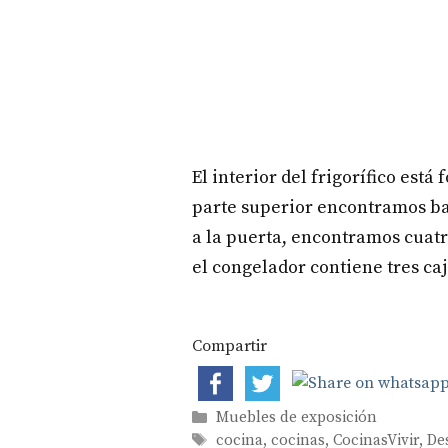
El interior del frigorífico est
parte superior encontramos ba
a la puerta, encontramos cuat
el congelador contiene tres c
Compartir
Categorías
Muebles de exposición
Etiquetas
cocina
,
cocinas
,
CocinasVivir
,
De