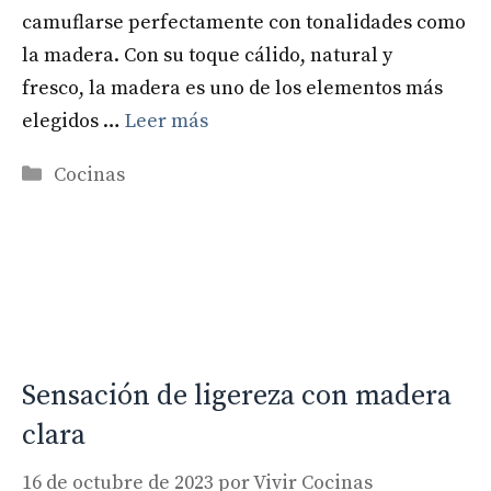
camuflarse perfectamente con tonalidades como
la madera. Con su toque cálido, natural y
fresco, la madera es uno de los elementos más
elegidos …
Leer más
Categorías
Cocinas
Sensación de ligereza con madera
clara
16 de octubre de 2023
por
Vivir Cocinas